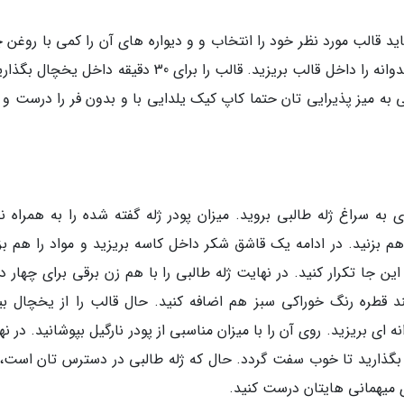
اید قالب مورد نظر خود را انتخاب و و دیواره های آن را کمی با روغن
کنید. حال پودر نارگیل را داخل قالب بپاشید. ژله هندوانه را داخل قالب بریزید. قالب را برای 30 دقیقه داخل 
 به میز پذیرایی تان حتما کاپ کیک یلدایی با و بدون فر را درست و 
ی به سراغ ژله طالبی بروید. میزان پودر ژله گفته شده را به همراه 
م بزنید. در ادامه یک قاشق شکر داخل کاسه بریزید و مواد را هم بزن
 جا تکرار کنید. در نهایت ژله طالبی را با هم زن برقی برای چهار دق
د قطره رنگ خوراکی سبز هم اضافه کنید. حال قالب را از یخچال بی
ه ای بریزید. روی آن را با میزان مناسبی از پودر نارگیل بپوشانید. در ن
بگذارید تا خوب سفت گردد. حال که ژله طالبی در دسترس تان است،
ای میهمانی هایتان درست کنید.