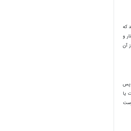
د که
ار و
 آن
 پس
 یا
رست