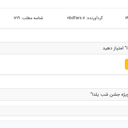
گردآورنده:
nbdfars.ir
شناسه مطلب: 1219
 امتیاز دهید
 ویژه جشن شب یلدا"