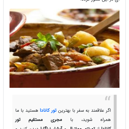
اگر علاقمند به سفر با بهترین
تور کانادا
هستید با ما
همراه شوید، با
مجری مستقیم تور
کانادا
از
تورنتو
،
مونترال
و
آبشار نیاگارا
دیدن کنید و