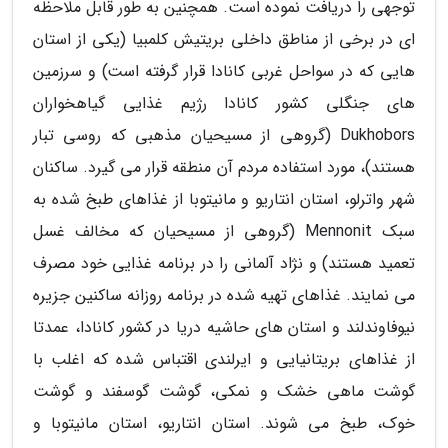
توجهی را دریافت نموده است. همچنین به طور قابل ملاحظه
ای در برخی از مناطق داخلی بریتیش کلمبیا (یکی از استان
هایی که در سواحل غربی کانادا قرار گرفته است) و سرزمین
های جنگلی کشور کانادا رژیم غذایی گیاهخواران
Dukhobors (گروهی از مسیحیان مذهبی که روسی تبار
هستند)، مورد استفاده مردم آن منطقه قرار می گیرد. ساکنان
شهر واترلو، استان انتاریو و مانیتوبا از غذاهای طبخ شده به
سبک Mennonit (گروهی از مسیحیان که مخالف غسل
تعمید هستند) و نژاد آلمانی را در برنامه غذایی خود مصرف
می نمایند. غذاهای تهیه شده در برنامه روزانه ساکنین جزیره
نیوفاوندلند و استان های حاشیه دریا در کشور کانادا، عمدتا
از غذاهای بریتانیایی و ایرلندی اقتباس شده که اغلب با
گوشت ماهی خشک و نمکی، گوشت گوسفند و گوشت
خوک، طبخ می شوند. استان انتاریو، استان مانیتوبا و