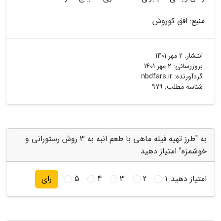
منبع: افق کوروش
انتشار:
2 مهر 1401
بروزرسانی:
2 مهر 1401
گردآورنده:
nbdfars.ir
شناسه مطلب: 979
به "طرز تهیه فیله ماهی با طعم انبه به 3 روش رستورانی و
خوشمزه" امتیاز دهید
امتیاز دهید:
1
2
3
4
5
رای