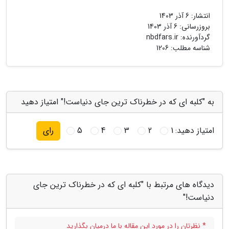
انتشار:
6 آذر 1403
بروزرسانی:
6 آذر 1403
گردآورنده:
nbdfars.ir
شناسه مطلب: 1206
به "کلبه ای که در خطرناک ترین جای دنیاست!" امتیاز دهید
امتیاز دهید:
1
2
3
4
5
رای
دیدگاه های مرتبط با "کلبه ای که در خطرناک ترین جای
دنیاست!"
* نظرتان را در مورد این مقاله با ما درمیان بگذارید