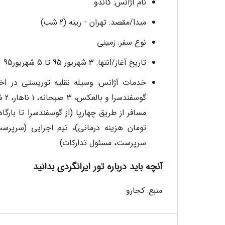
نام آژانس: گاندو
مبدا/مقصد: تهران - رینه (2 شب)
نوع سفر: زمینی
تاریخ آغاز/انتها: 3 شهریور 95 تا 5 شهریور95
خدمات آژانس: وسیله نقلیه توریستی در اختی
تومان هزینه درمانی)، تیم اجرایی (سرپرس
سرپرست، مسئول تدارکات)
آنچه باید درباره تور ایرانگردی بدانید
منبع: کجارو