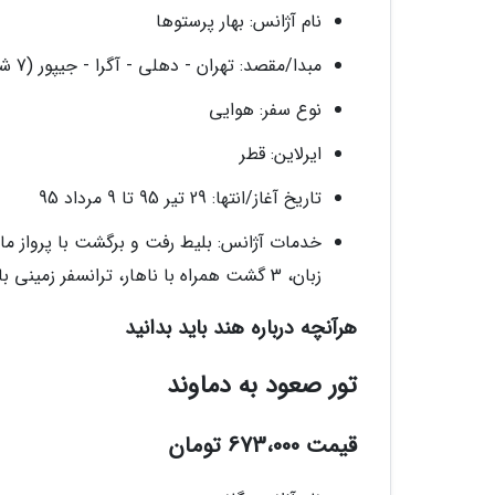
نام آژانس: بهار پرستوها
مبدا/مقصد: تهران - دهلی - آگرا - جیپور (7 شب)
نوع سفر: هوایی
ایرلاین: قطر
تاریخ آغاز/انتها: 29 تیر 95 تا 9 مرداد 95
زبان، 3 گشت همراه با ناهار، ترانسفر زمینی با اتوبوس
هرآنچه درباره هند باید بدانید
تور صعود به دماوند
قیمت 673،000 تومان