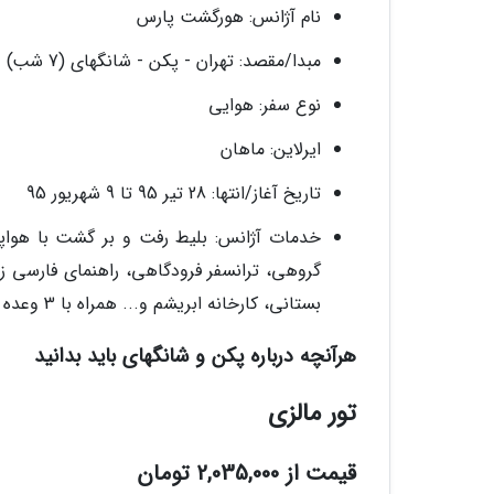
نام آژانس: هورگشت پارس
مبدا/مقصد: تهران - پکن - شانگهای (7 شب)
نوع سفر: هوایی
ایرلاین: ماهان
تاریخ آغاز/انتها: 28 تیر 95 تا 9 شهریور 95
گروهی، ترانسفر فرودگاهی، راهنمای فارسی زبا
بستانی، کارخانه ابریشم و... همراه با 3 وعده ناهار
هرآنچه درباره پکن و شانگهای باید بدانید
تور مالزی
قیمت از 2,035,000 تومان