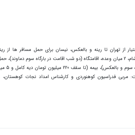
ار از تهران تا رینه و بالعکس، نیسان برای حمل مسافر ها از رینه
گوسفندسرا و بالعکس، 3 صبحانه، 1 ناهار، 2 شام، 2 میان وعده، اقامتگاه (دو شب اقامت در بارگاه سوم دماوند)، 
مسافر از طریق چهارپا (از گوسفند­سرا تا بارگاه سو
ت: مربی فدراسیون کوهنوردی و کارشناس امداد نجات کوهستان، ی