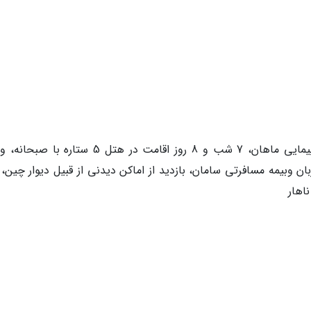
خدمات آژانس: بلیط رفت و بر گشت با هواپیمایی ماهان، 7 شب و 8 روز اقامت در هتل 5 ستاره
ن وبیمه مسافرتی سامان، بازدید از اماکن دیدنی از قبیل دیوار چین، 