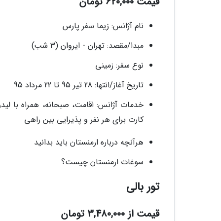
قیمت 620,000 تومان
نام آژانس: زیما سفر پارس
مبدا/مقصد: تهران - ایروان (3 شب)
نوع سفر: زمینی
تاریخ آغاز/انتها: 28 تیر 95 تا 22 مرداد 95
خدمات آژانس: اقامت، صبحانه، همراه با لید
کارت برای هر نفر و پذیرایی بین راهی
هرآنچه درباره ارمنستان باید بدانید
سوغات ارمنستان چیست؟
تور بالی
قیمت از 3,480,000 تومان