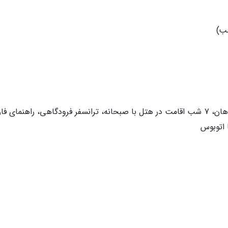
خدمات آژانس: بلیط رفت و برگشت با پرواز ماهان، 7 شب اقامت در هتل با صبحانه، ترانسفر فرودگاهی، راهنمای