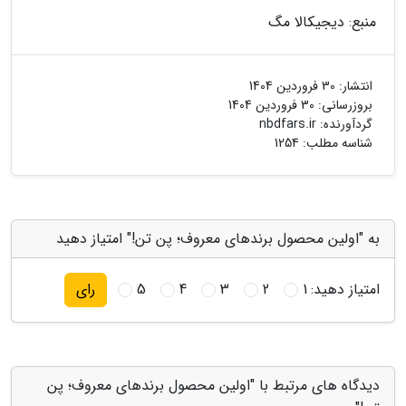
منبع: دیجیکالا مگ
انتشار:
30 فروردین 1404
بروزرسانی:
30 فروردین 1404
گردآورنده:
nbdfars.ir
شناسه مطلب: 1254
به "اولین محصول برندهای معروف؛ پن تن!" امتیاز دهید
امتیاز دهید:
1
2
3
4
5
رای
دیدگاه های مرتبط با "اولین محصول برندهای معروف؛ پن