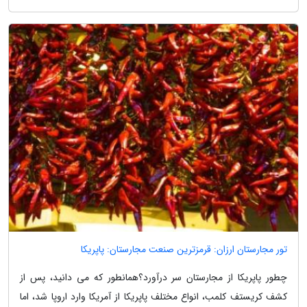
تور مجارستان ارزان: قرمزترین صنعت مجارستان: پاپریکا
چطور پاپریکا از مجارستان سر درآورد؟همانطور که می دانید، پس از
کشف کریستف کلمب، انواع مختلف پاپریکا از آمریکا وارد اروپا شد، اما