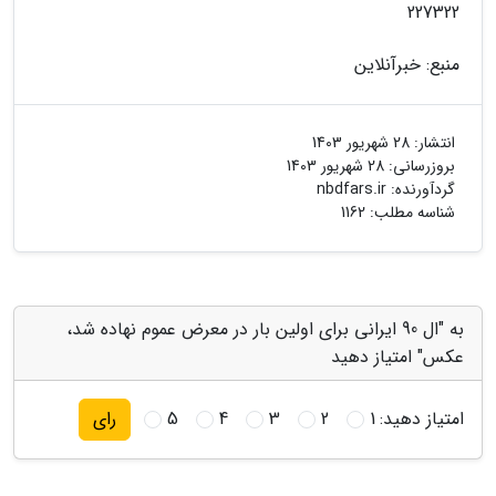
227322
منبع: خبرآنلاین
انتشار:
28 شهریور 1403
بروزرسانی:
28 شهریور 1403
گردآورنده:
nbdfars.ir
شناسه مطلب: 1162
به "ال 90 ایرانی برای اولین بار در معرض عموم نهاده شد،
عکس" امتیاز دهید
امتیاز دهید:
1
2
3
4
5
رای