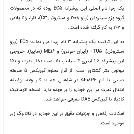
یک رنو! نام اصلی این پیشرانه EC5 بوده که در محصولات
گروه پژو سیتروئن (پژو 2008 و سیتروئن C3)، تارا، رانا پلاس
و 207 به کار گرفته شده است.
به این ترتیب یک پیشرانه 3 نام پیدا می نماید: EC5 (پژو
سیتروئن)، TU5+ (ایران خودرو) و ME16 (سایپا). خروجی
این پیشرانه 1.6 لیتری 4 سیلندر، 110 اسب بخار قدرت و 150
نیوتون متر گشتاور است. از قرار معلوم گیربکس 5 سرعته
دستی با نام 5F18PE در شاهین هم به کار رفته، وظیفه
انتقال قدرت در این خودرو را بر عهده دارد. نسخه اتوماتیک
کادیلا با گیربکس DAE معرفی خواهد شد.
امکانات رفاهی و جزئیات دقیق تر این خودرو در کاتالوگ زیر
موجود است: