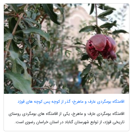
اقامتگاه بومگردی عارف و ماهرخ؛ گذر از کوچه پس کوچه های قوژد
اقامتگاه بومگردی عارف و ماهرخ، یکی از اقامتگاه های بومگردی روستای
تاریخی قوژد، از توابع شهرستان گناباد در استان خراسان رضوی است.