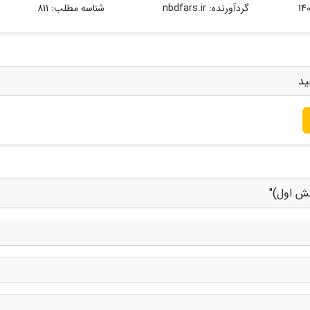
گردآورنده:
nbdfars.ir
شناسه مطلب: 811
ید
خش اول)"