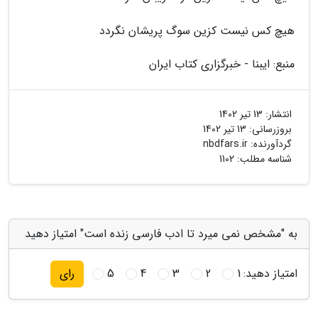
هیچ کس نیست کزین سوگ پریشان نگردد
منبع: ایبنا - خبرگزاری کتاب ایران
انتشار:
13 تیر 1402
بروزرسانی:
13 تیر 1402
گردآورنده:
nbdfars.ir
شناسه مطلب: 1102
به "مشخص نمی میرد تا ادب فارسی زنده است" امتیاز دهید
امتیاز دهید:
1
2
3
4
5
رای