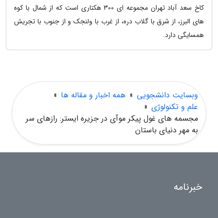
کاخ سعد آباد تهران مجموعه ای 300 هکتاری است که از شمال با کوه
های البرز، از شرق با گلاب دره، از غرب با ولنجک و از جنوب با تجریش
همسایگی دارد.
وبسایت دانشجویی
»
همه اخبار و مقاله ها
»
علم و تکنولوژی
»
مجسمه های غول پیکر موآی در جزیره ایستر: رازهای سر
به مهر دنیای باستان
خبرنامه