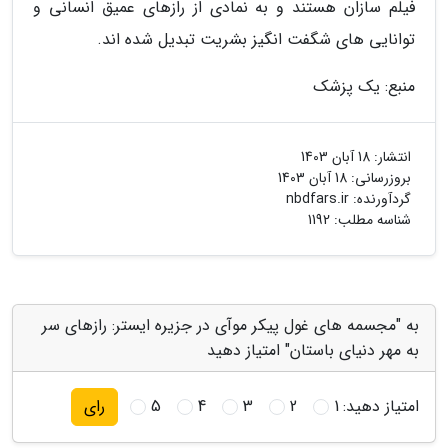
فیلم سازان هستند و به نمادی از رازهای عمیق انسانی و
توانایی های شگفت انگیز بشریت تبدیل شده اند.
منبع: یک پزشک
انتشار:
18 آبان 1403
بروزرسانی:
18 آبان 1403
گردآورنده:
nbdfars.ir
شناسه مطلب: 1192
به "مجسمه های غول پیکر موآی در جزیره ایستر: رازهای سر
به مهر دنیای باستان" امتیاز دهید
امتیاز دهید:
1
2
3
4
5
رای