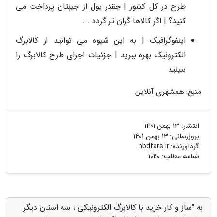
طرح در کل کشور | چقدر پول از جیبتان پرداخت می
کنید؟ | اگر کالاها گران تر گردد ...
اینفوگرافیک | به این شیوه می توانید از کالابرگ
الکترونیک بهره ببرید | جزئیات اجرای طرح کالابرگ را
ببینید
منبع: همشهری آنلاین
انتشار:
13 بهمن 1401
بروزرسانی:
13 بهمن 1401
گردآورنده:
nbdfars.ir
شناسه مطلب: 1040
به "ساز و کار خرید با کالابرگ الکترونیکی ، سه استان دیگر