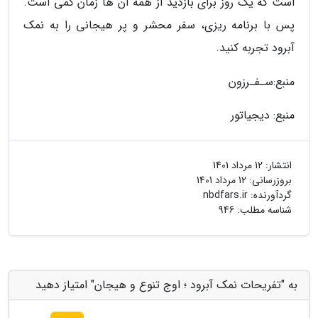
است که یک روز برای بازدید از همه آن ها زمان کمی است.
پس با برنامه ریزی، سفر محشر و پر هیجانی را به نمک
آبرود تجربه کنید.
منبع:سـفـرزون
منبع: دیجیاتور
انتشار:
12 مرداد 1401
بروزرسانی:
12 مرداد 1401
گردآورنده:
nbdfars.ir
شناسه مطلب: 946
به "تفریحات نمک آبرود ؛ اوج تنوع و هیجان" امتیاز دهید