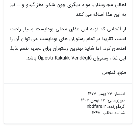
اهالی مجارستان، مواد دیگری چون شکر، مغز گردو و … نیز
به این غذا اضافه می کنند.
از آنجایی که تهیه این غذای محلی بوداپست بسیار راحت
است، تقریبا در تمام رستوران های بوداپست می توان آن را
امتحان کرد. اما شاید بهترین رستوران برای تجربه طعم لذیذ
این غذا، رستوران Újpesti Kakukk Vendéglő باشد.
منبع: ققنوس
انتشار:
23 بهمن 1403
بروزرسانی:
23 بهمن 1403
گردآورنده:
nbdfars.ir
شناسه مطلب: 1245