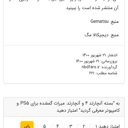
آن منتشر شده است را ببینید.
منبع: Gematsu
منبع: دیجیکالا مگ
انتشار:
21 شهریور 1400
بروزرسانی:
21 شهریور 1400
گردآورنده:
nbdfars.ir
شناسه مطلب: 621
به "بسته آنچارتد 4 و آنچارتد: میراث گمشده برای PS5 و
کامپیوتر معرفی گردید" امتیاز دهید
امتیاز دهید:
1
2
3
4
5
رای