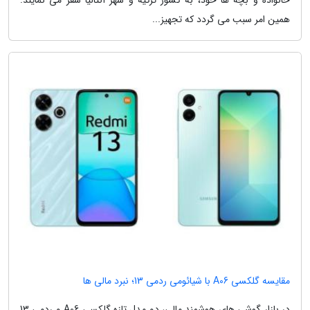
همین امر سبب می گردد که تجهیز...
مقایسه گلکسی A06 با شیائومی ردمی 13؛ نبرد مالی ها
در بازار گوشی های هوشمند مالی، دو مدل تازه گلکسی A06 و ردمی 13