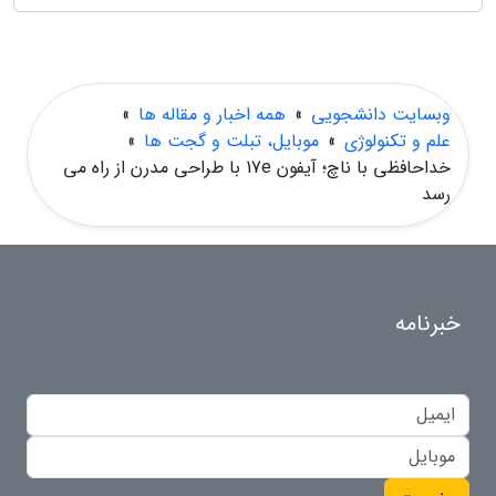
وبسایت دانشجویی
»
همه اخبار و مقاله ها
»
علم و تکنولوژی
»
موبایل، تبلت و گجت ها
»
خداحافظی با ناچ؛ آیفون 17e با طراحی مدرن از راه می
رسد
خبرنامه