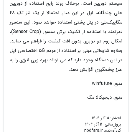
سیستم دوربین است. برخلاف روند رایج استفاده از دوربین
های چندگانه، اپل در این مدل احتمالا از یک لنز تکِ 48
مگاپیکسلی در پنل پشتی استفاده خواهد نمود. این سنسور
قدرتمند با استفاده از تکنیک برش سنسور (Sensor Crop)،
امکان زوم دو برابری بدون افت کیفیت را فراهم می نماید.
بعلاوه شایعاتی مبنی بر استفاده از مودم 5G اختصاصی اپل
در این دستگاه وجود دارد که می تواند بهره وری انرژی را به
طرز چشمگیری افزایش دهد.
منبع: winfuture
منبع: دیجیکالا مگ
انتشار:
11 آذر 1404
بروزرسانی:
11 آذر 1404
گردآورنده:
nbdfars.ir