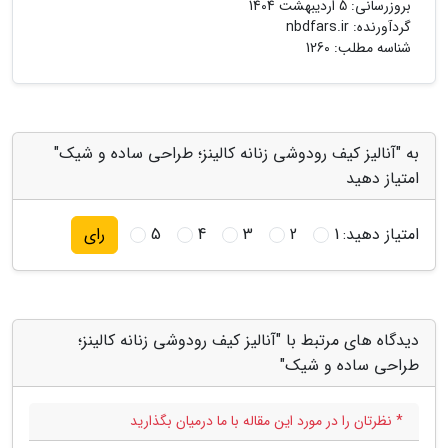
بروزرسانی:
5 اردیبهشت 1404
گردآورنده:
nbdfars.ir
شناسه مطلب: 1260
به "آنالیز کیف رودوشی زنانه کالینز؛ طراحی ساده و شیک"
امتیاز دهید
امتیاز دهید:
1
2
3
4
5
رای
دیدگاه های مرتبط با "آنالیز کیف رودوشی زنانه کالینز؛
طراحی ساده و شیک"
* نظرتان را در مورد این مقاله با ما درمیان بگذارید